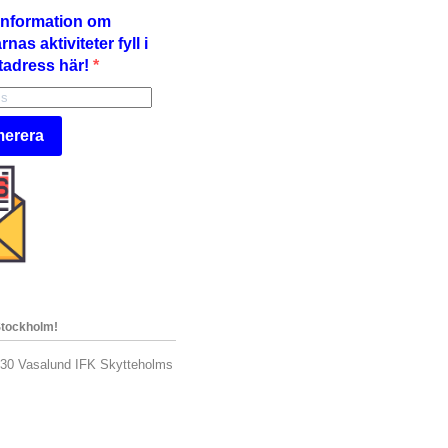
å information om
nas aktiviteter fyll i
tadress här!
erera
Stockholm!
.30 Vasalund IFK Skytteholms