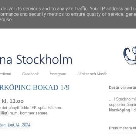
deliver its services and to analyze traffic. Your IP address and 
formance and security metrics to ensure quality of service, gen
abuse.
medlem!
Facebook
Instagram
Länkar och Musik
RKÖPING BOKAD 1/9
Det är vi som är
... i Stockholm
kl. 13.oo
supporterfören
t se det pånyttfödda IFK spöa Häcken.
Norrköping
i 
billigt) m.m. kommer senare.
dag, juni 14, 2024
Prenumerera vi