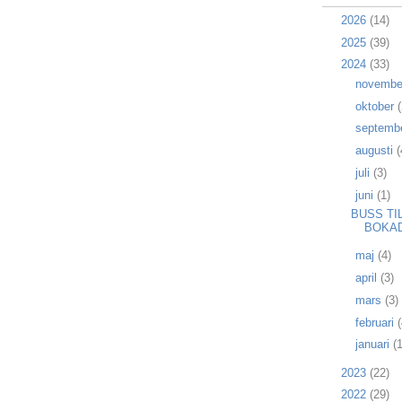
►
2026
(14)
►
2025
(39)
▼
2024
(33)
►
novemb
►
oktober
(
►
septemb
►
augusti
(
►
juli
(3)
▼
juni
(1)
BUSS TI
BOKAD
►
maj
(4)
►
april
(3)
►
mars
(3)
►
februari
(
►
januari
(1
►
2023
(22)
►
2022
(29)