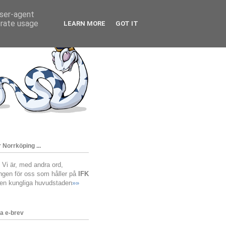
user-agent
erate usage
LEARN MORE
GOT IT
 Norrköping ...
! Vi är, med andra ord,
ingen för oss som håller på
IFK
den kungliga huvudstaden
»»
a e-brev