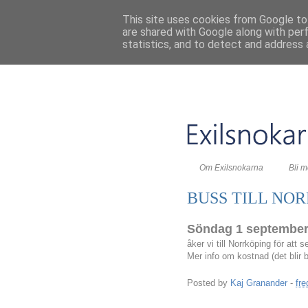
This site uses cookies from Google to 
are shared with Google along with per
statistics, and to detect and address 
Om Exilsnokarna
Bli 
BUSS TILL NOR
Söndag 1 september 
åker vi till Norrköping för at
Mer info om kostnad (det blir 
Posted by
Kaj Granander
-
fre