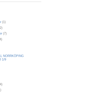
er
(1)
2)
er
(7)
4)
LL NORRKÖPING
 1/9
4)
)