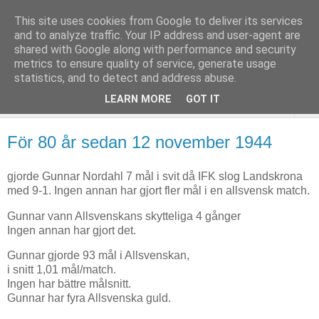
This site uses cookies from Google to deliver its services
and to analyze traffic. Your IP address and user-agent are
shared with Google along with performance and security
metrics to ensure quality of service, generate usage
statistics, and to detect and address abuse.
LEARN MORE
GOT IT
▼
För 80 år sedan 12 november 1944
gjorde Gunnar Nordahl 7 mål i svit då IFK slog Landskrona
med 9-1. Ingen annan har gjort fler mål i en allsvensk match.
Gunnar vann Allsvenskans skytteliga 4 gånger
Ingen annan har gjort det.
Gunnar gjorde 93 mål i Allsvenskan,
i snitt 1,01 mål/match.
Ingen har bättre målsnitt.
Gunnar har fyra Allsvenska guld.