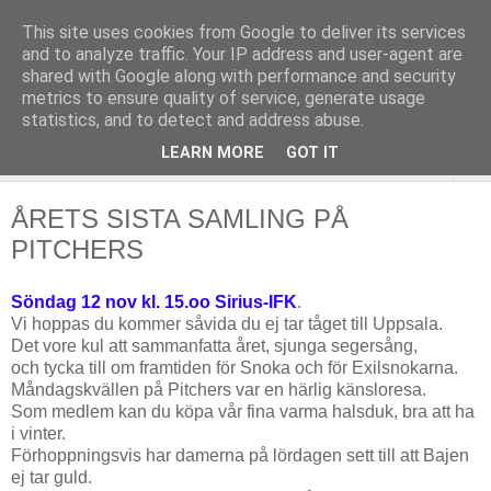
This site uses cookies from Google to deliver its services
and to analyze traffic. Your IP address and user-agent are
shared with Google along with performance and security
metrics to ensure quality of service, generate usage
statistics, and to detect and address abuse.
LEARN MORE
GOT IT
▼
ÅRETS SISTA SAMLING PÅ
PITCHERS
Söndag 12 nov kl. 15.oo Sirius-IFK
.
Vi hoppas du kommer såvida du ej tar tåget till Uppsala.
Det vore kul att sammanfatta året, sjunga segersång,
och tycka till om framtiden för Snoka och för Exilsnokarna.
Måndagskvällen på Pitchers var en härlig känsloresa.
Som medlem kan du köpa vår fina varma halsduk, bra att ha
i vinter.
Förhoppningsvis har damerna på lördagen sett till att Bajen
ej tar guld.