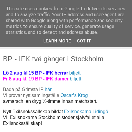
This site uses cookies from Google to deliver its services
and to analyze traffic. Your IP address and user-agent are
shared with Google along with performance and security
metrics to ensure quality of service, generate usage
statistics, and to detect and address abuse.
LEARN MORE
GOT IT
▼
BP - IFK två gånger i Stockholm
Lö 2 aug kl 15 BP - IFK herrar
biljett
Fr 8 aug kl. 19 BP - IFK damer
biljett
Båda på Grimsta IP
här
Vi provar nytt samlingställe
Oscar’s Krog
avmarsch en dryg ½-timme innan matchstart.
Nytt Exilsnokssällskap bildat
Exilsnokarna Lidingö
Vi, Exilsnokarna Stockholm stöder självfallet alla
Exilsnokssällskap!