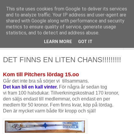
This site uses cookies from Google to deliver its services
and to analyze traffic. Your IP address and user-agent are
shared with Google along with performance and security
metrics to ensure quality of service, generate usage
statistics, and to detect and address abuse.
LEARN MORE
GOT IT
▼
DET FINNS EN LITEN CHANS!!!!!!!!!
Kom till Pitchers lördag 15.oo
Går det inte bra så sörjer vi tillsammans.
Det kan bli en kall vinter.
För några år sedan tog
vi fram 100 halsdukar. Tillverkningskostnad 170 kronor,
den säljs endast till medlemmar, och endast en per
medlem för 50 kronor. Fem finns kvar, köp på lördag.
Den är mycket varm både för kropp och själ!