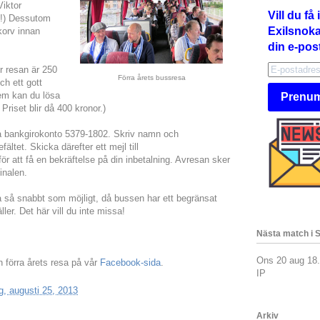
Viktor
Vill du f
l!) Dessutom
Exilsnokar
korv innan
din e-pos
r resan är 250
Förra årets bussresa
ch ett gott
em kan du lösa
Prenum
iset blir då 400 kronor.)
på bankgirokonto 5379-1802. Skriv namn och
tet. Skicka därefter ett mejl till
ör att få en bekräftelse på din inbetalning. Avresan sker
inalen.
 så snabbt som möjligt, då bussen har ett begränsat
äller. Det här vill du inte missa!
Nästa match i 
Ons 20 aug 18
n förra årets resa på vår
Facebook-sida
.
IP
, augusti 25, 2013
Arkiv