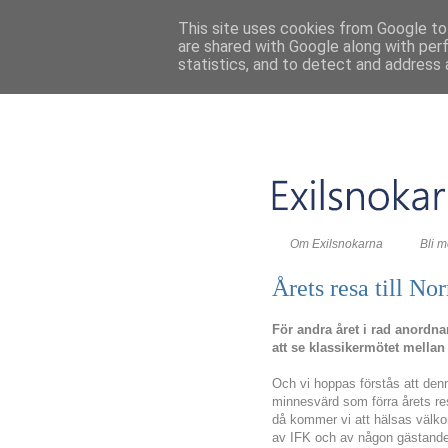
This site uses cookies from Google to 
are shared with Google along with per
statistics, and to detect and address 
Om Exilsnokarna
Bli 
Årets resa till No
För andra året i rad anordnar
att se klassikermötet mella
Och vi hoppas förstås att denna
minnesvärd som förra årets r
då kommer vi att hälsas välk
av IFK och av någon gästande