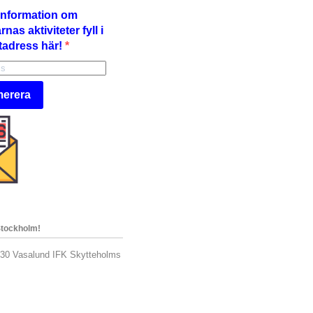
å information om
nas aktiviteter fyll i
tadress här!
erera
Stockholm!
.30 Vasalund IFK Skytteholms