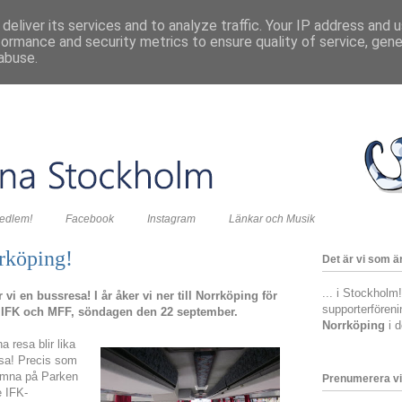
deliver its services and to analyze traffic. Your IP address and 
formance and security metrics to ensure quality of service, gen
abuse.
medlem!
Facebook
Instagram
Länkar och Musik
rrköping!
Det är vi som är
... i Stockholm
 vi en bussresa! I år åker vi ner till Norrköping för
supporterfören
n IFK och MFF, söndagen den 22 september.
Norrköping
i 
 resa blir lika
esa! Precis som
omna på Parken
Prenumerera vi
 IFK-