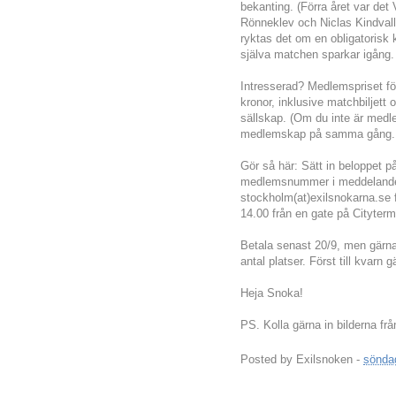
bekanting. (Förra året var det 
Rönneklev och Niclas Kindval
ryktas det om en obligatorisk 
själva matchen sparkar igång.
Intresserad? Medlemspriset fö
kronor, inklusive matchbiljett o
sällskap. (Om du inte är medl
medlemskap på samma gång. Pr
Gör så här: Sätt in beloppet 
medlemsnummer i meddelandefäl
stockholm(at)exilsnokarna.se f
14.00 från en gate på Cityterm
Betala senast 20/9, men gärna
antal platser. Först till kvarn g
Heja Snoka!
PS. Kolla gärna in bilderna frå
Posted by
Exilsnoken
-
söndag