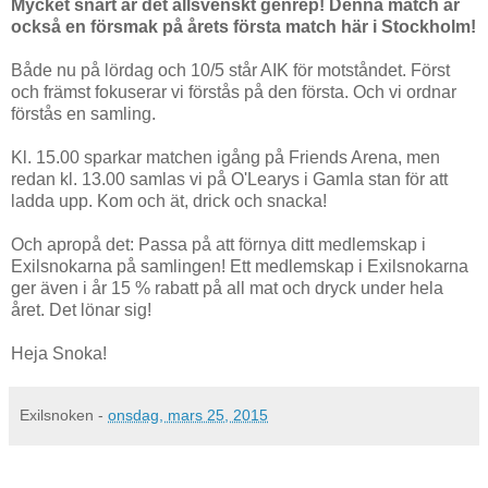
Mycket snart är det allsvenskt genrep! Denna match är
också en försmak på årets första match här i Stockholm!
Både nu på lördag och 10/5 står AIK för motståndet. Först
och främst fokuserar vi förstås på den första. Och vi ordnar
förstås en samling.
Kl. 15.00 sparkar matchen igång på Friends Arena, men
redan kl. 13.00 samlas vi på O'Learys i Gamla stan för att
ladda upp. Kom och ät, drick och snacka!
Och apropå det: Passa på att förnya ditt medlemskap i
Exilsnokarna på samlingen! Ett medlemskap i Exilsnokarna
ger även i år 15 % rabatt på all mat och dryck under hela
året. Det lönar sig!
Heja Snoka!
Exilsnoken
-
onsdag, mars 25, 2015