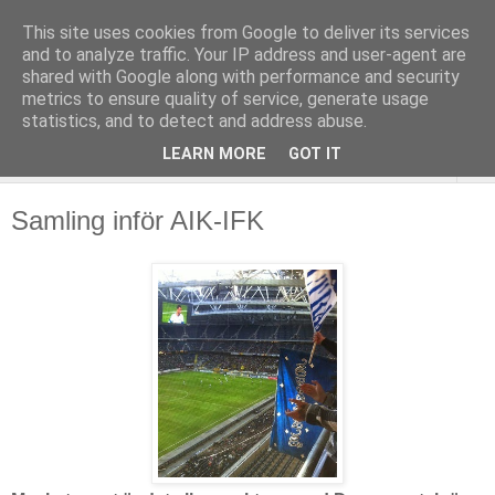
This site uses cookies from Google to deliver its services
and to analyze traffic. Your IP address and user-agent are
shared with Google along with performance and security
metrics to ensure quality of service, generate usage
statistics, and to detect and address abuse.
LEARN MORE
GOT IT
▼
Samling inför AIK-IFK