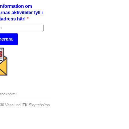
å information om
nas aktiviteter fyll i
tadress här!
erera
Stockholm!
.30 Vasalund IFK Skytteholms