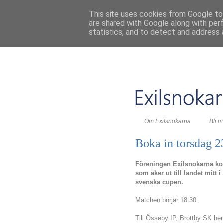
This site uses cookies from Google to 
are shared with Google along with per
statistics, and to detect and address 
Om Exilsnokarna
Bli 
Boka in torsdag 2
Föreningen Exilsnokarna ko
som åker ut till landet mitt 
svenska cupen.
Matchen börjar 18.30.
Till Össeby IP, Brottby SK 