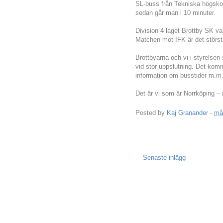
SL-buss från Tekniska högskol
sedan går man i 10 minuter.
Division 4 laget Brottby SK van
Matchen mot IFK är det störs
Brottbyarna och vi i styrelsen
vid stor uppslutning. Det ko
information om busstider m.
Det är vi som är Norrköping –
Posted by
Kaj Granander
-
må
Senaste inlägg