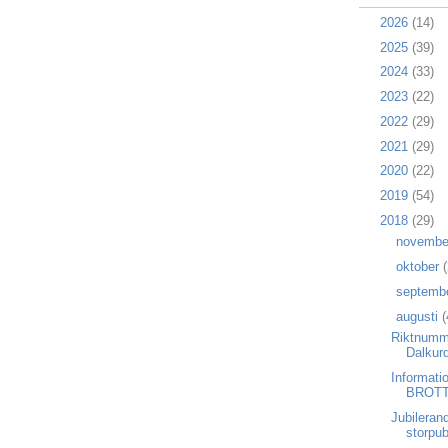
►
2026
(14)
►
2025
(39)
►
2024
(33)
►
2023
(22)
►
2022
(29)
►
2021
(29)
►
2020
(22)
►
2019
(54)
▼
2018
(29)
►
novemb
►
oktober
(
►
septemb
▼
augusti
(
Riktnumm
Dalkur
Informati
BROTT
Jubileran
storpub