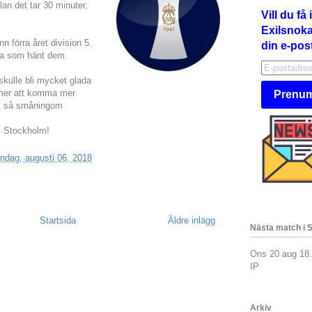
an det tar 30 minuter,
Vill du f
Exilsnokar
n förra året division 5.
din e-pos
ta som hänt dem.
 skulle bli mycket glada
mmer att komma mer
Prenum
m. så småningom
 i Stockholm!
ndag, augusti 06, 2018
Startsida
Äldre inlägg
Nästa match i 
Ons 20 aug 18
IP
Arkiv