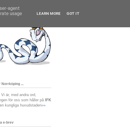
user-agent
erate usage
LEARN MORE
GOT IT
 Norrköping ...
! Vi är, med andra ord,
ingen för oss som håller på
IFK
den kungliga huvudstaden
»»
a e-brev