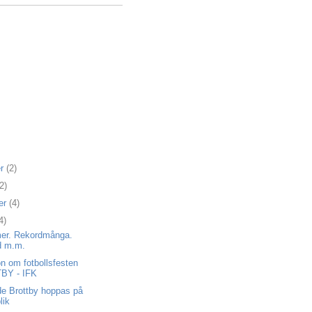
er
(2)
2)
er
(4)
4)
er. Rekordmånga.
d m.m.
on om fotbollsfesten
BY - IFK
de Brottby hoppas på
lik