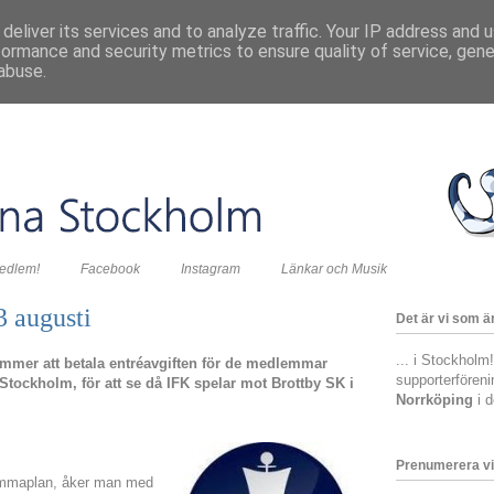
deliver its services and to analyze traffic. Your IP address and 
formance and security metrics to ensure quality of service, gen
abuse.
medlem!
Facebook
Instagram
Länkar och Musik
3 augusti
Det är vi som är
... i Stockholm
mmer att betala entréavgiften för de medlemmar
supporterfören
i Stockholm, för att se då IFK spelar mot Brottby SK i
Norrköping
i 
Prenumerera vi
hemmaplan, åker man med