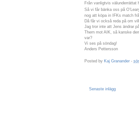
Från vanligtvis välunderrättat 
Så vi får bänka oss på O’Lear
nog att köpa in IFKs match frå
Då får vi också reda på om vil
Jag tror inte att Jens ändrar p
Thern mot AIK, så kanske dem
var?
Vi ses på söndag!
Anders Pettersson
Posted by
Kaj Granander
-
sön
Senaste inlägg