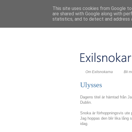
This site uses cookies from Google to 
are shared with Google along with per
statistics, and to detect and address 
Om Exilsnokarna
Bli 
Ulysses
Dagens titel är hämtad från J
Dublin.
Snoka är förhoppningsvis ute 
Jag hoppas den blir lika lång so
idag.