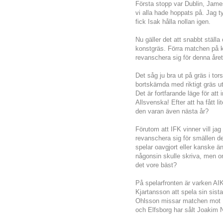
Första stopp var Dublin, Jame
vi alla hade hoppats på. Jag t
fick Isak hålla nollan igen.
Nu gäller det att snabbt ställa
konstgräs. Förra matchen på ko
revanschera sig för denna året
Det såg ju bra ut på gräs i tors
bortskämda med riktigt gräs ut
Det är fortfarande läge för att i
Allsvenska! Efter att ha fått l
den varan även nästa år?
Förutom att IFK vinner vill ja
revanschera sig för smällen d
spelar oavgjort eller kanske än
någonsin skulle skriva, men o
det vore bäst?
På spelarfronten är varken A
Kjartansson att spela sin sist
Ohlsson missar matchen mot F
och Elfsborg har sålt Joakim N