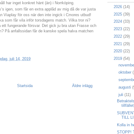
håll har inget konkret hänt (än) i Norrköping.
►
2026
(14)
y’s igen, som
får en extra applåd av mig då de var justa
►
2025
(39)
n Viaplay för oss när den inte ingick i Cmores utbud!
ka som får vila inför torsdagens match. Vilka tror ni?
►
2024
(33)
å ett fungerande försvar. Det gick ju bra utan Frasse och
►
2023
(22)
? På anfallssidan får de kanske spela halva matchen
►
2022
(29)
►
2021
(29)
►
2020
(22)
▼
2019
(54)
dag, juli 14, 2019
►
novemb
►
oktober
(
►
septemb
Startsida
Äldre inlägg
►
augusti
(
▼
juli
(11)
Betraktel
tillfäll
SUBVEN
TILL L
Kolla in 
STOPP! Ti