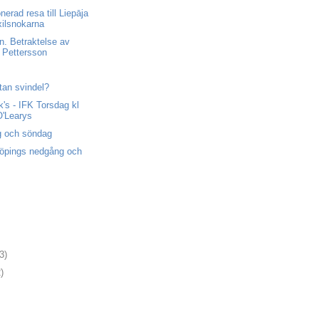
nerad resa till Liepāja
ilsnokarna
n. Betraktelse av
 Pettersson
utan svindel?
k's - IFK Torsdag kl
O'Learys
g och söndag
köpings nedgång och
3)
)