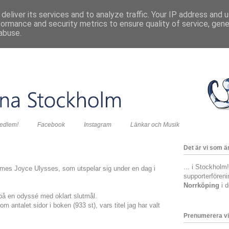
deliver its services and to analyze traffic. Your IP address and 
formance and security metrics to ensure quality of service, gen
abuse.
medlem!
Facebook
Instagram
Länkar och Musik
Det är vi som är
... i Stockholm
ames Joyce Ulysses, som utspelar sig under en dag i
supporterfören
Norrköping
i 
på en odyssé med oklart slutmål.
m antalet sidor i boken (933 st), vars titel jag har valt
Prenumerera vi