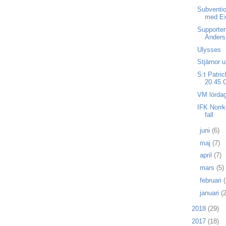
Subventio
med Ex
Supporter
Anders
Ulysses
Stjärnor 
S:t Patric
20.45 
VM lörda
IFK Norr
fall
►
juni
(6)
►
maj
(7)
►
april
(7)
►
mars
(5)
►
februari
(
►
januari
(2
►
2018
(29)
►
2017
(18)