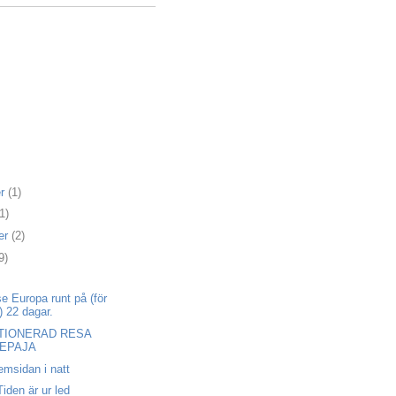
er
(1)
1)
er
(2)
9)
se Europa runt på (för
et) 22 dagar.
TIONERAD RESA
IEPAJA
hemsidan i natt
den är ur led