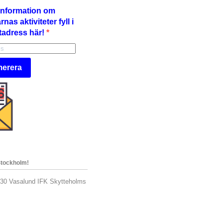
å information om
nas aktiviteter fyll i
tadress här!
erera
Stockholm!
.30 Vasalund IFK Skytteholms