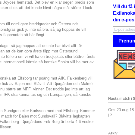
s Joyces hemstad. Det blev en klar seger, precis som
Vill du f
ycker dock att det kunde blivit några mål större. Dock
Exilsnokar
din e-pos
 om till nordligare breddgrader och Östersunds
nstgräs gick ju inte så bra, så jag hoppas de vill
s floppmatch så här långt.
Prenum
dags, så jag hoppas att de inte har blivit allt för
an att de kan göra årets flipp mot Östersund.
nte förlora om vi vill ha en tredjeplats eller bättre i årets
ite internationell känsla så kanske Snoka vill ha mer av
g önska att Elfsborg tar poäng mot AIK. Falkenberg vill
e fick av Bajen mot Blåvitt. Att Djurgården och Malmö
nu bättre att MFF vinner. Det trodde jag inte att jag
m IFK ska kunna tas sig ut i Europa igen, så kanske
Nästa match i 
Ons 20 aug 18
IKs Sundgren eller Karlsson med mot Elfsborg. Kommer
IP
a match för Bajen mot Sundsvall? Blåvitts lagkapten
alkenberg. Djurgårdens Erik Berg är borta 4-6 veckor
ilsson.
Arkiv