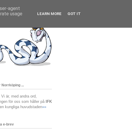
user-agent
erate usage
LEARN MORE
GOT IT
 Norrköping ...
! Vi är, med andra ord,
ingen för oss som håller på
IFK
den kungliga huvudstaden
»»
a e-brev