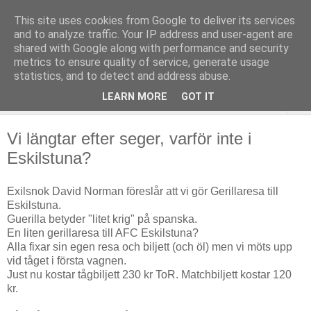
This site uses cookies from Google to deliver its services
and to analyze traffic. Your IP address and user-agent are
shared with Google along with performance and security
metrics to ensure quality of service, generate usage
statistics, and to detect and address abuse.
LEARN MORE
GOT IT
▼
Vi längtar efter seger, varför inte i
Eskilstuna?
Exilsnok David Norman föreslår att vi gör Gerillaresa till
Eskilstuna.
Guerilla betyder "litet krig" på spanska.
En liten gerillaresa till AFC Eskilstuna?
Alla fixar sin egen resa och biljett (och öl) men vi möts upp
vid tåget i första vagnen.
Just nu kostar tågbiljett 230 kr ToR. Matchbiljett kostar 120
kr.